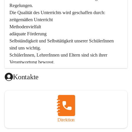
Regelungen.

Die Qualität des Unterrichts wird geschaffen durch:

zeitgemäßen Unterricht

Methodenvielfalt

adäquate Förderung

Selbständigkeit und Selbsttätigkeit unserer SchülerInnen 
sind uns wichtig.

SchülerInnen, LehrerInnen und Eltern sind sich ihrer 
Verantwortung bewusst.

Als Teil der Marktgemeinde ist unsere Schule in der 
Kontakte
Öffentlichkeit präsent.

Schulische Tagesbetreuung
Seit September 2019 bietet die Volksschule Stegersbach 
eine schulische Tagesbetreuung an. Montags bis Freitags 
(11:30 – 16:30 Uhr) können die angemeldeten Schüler nach 
Unterrichtsende die Nachmittagsbetreuung besuchen. 
Direktion
Kinder können diese Nachmittagsbetreuung die ganze 