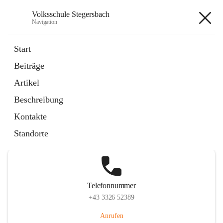
Volksschule Stegersbach
Navigation
Volksschule Stegersbach
Start
Beiträge
Artikel
Hauptadresse
Beschreibung
Kirchengasse 23, 7551 Stegersbach, AUT
Kontakte
Auf Karte ansehen
Standorte
Telefonnummer
+43 3326 52389
Anrufen