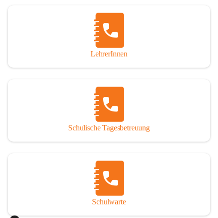
Woche in Anspruch nehmen oder auch nur tagesweise. 
Jedoch sind angemeldete Schüler verpflichtet, die 
Betreuung regelmäßig und pünktlich zu besuchen. Die 
schulische Tagesbetreuung besteht aus einem warmen 
Mittagessen, einer Lernstunde, die durch Lehrer betreut 
LehrerInnen
wird und einer Freizeitgestaltung, durch eine 
Freizeitpädagogin.

Der Tagesablauf
Nach dem Unterrichtsende treffen sich die Schüler in den 
Räumlichkeiten der Nachmittagsbetreuung und gehen dann 
Schulische Tagesbetreuung
gemeinsam Mittagessen. Anschließend gibt es noch 
Bewegung an der frischen Luft. Um 13:40 Uhr übernimmt 
ein Lehrer die Gruppe und es werden die Hausübungen in 
der Lernstunde erledigt. Bei verbleibender Zeit werden 
gezielte Förderübungen angeboten. Ab 14:30 Uhr beginnt 
die Freizeitgestaltung.

Schulwarte
Das Mittagessen