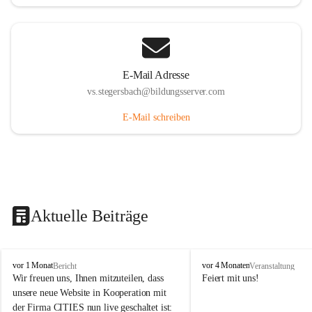
E-Mail Adresse
vs.stegersbach@bildungsserver.com
E-Mail schreiben
Aktuelle Beiträge
V
V
vor 1 Monat
vor 4 Monaten
Bericht
Veranstaltung
o
o
Wir freuen uns, Ihnen mitzuteilen, dass 
Feiert mit uns!
l
l
unsere neue Website in Kooperation mit 
k
k
der Firma CITIES nun live geschaltet ist: 