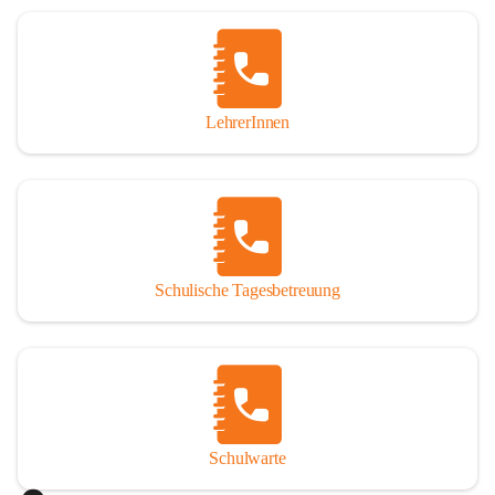
Woche in Anspruch nehmen oder auch nur tagesweise. 
Jedoch sind angemeldete Schüler verpflichtet, die 
Betreuung regelmäßig und pünktlich zu besuchen. Die 
schulische Tagesbetreuung besteht aus einem warmen 
Mittagessen, einer Lernstunde, die durch Lehrer betreut 
LehrerInnen
wird und einer Freizeitgestaltung, durch eine 
Freizeitpädagogin.

Der Tagesablauf
Nach dem Unterrichtsende treffen sich die Schüler in den 
Räumlichkeiten der Nachmittagsbetreuung und gehen dann 
Schulische Tagesbetreuung
gemeinsam Mittagessen. Anschließend gibt es noch 
Bewegung an der frischen Luft. Um 13:40 Uhr übernimmt 
ein Lehrer die Gruppe und es werden die Hausübungen in 
der Lernstunde erledigt. Bei verbleibender Zeit werden 
gezielte Förderübungen angeboten. Ab 14:30 Uhr beginnt 
die Freizeitgestaltung.

Schulwarte
Das Mittagessen