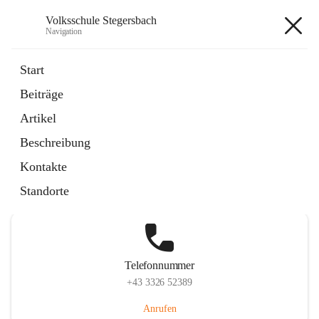
Volksschule Stegersbach
Navigation
Volksschule Stegersbach
Start
Beiträge
Artikel
Hauptadresse
Beschreibung
Kirchengasse 23, 7551 Stegersbach, AUT
Kontakte
Auf Karte ansehen
Standorte
Telefonnummer
+43 3326 52389
Anrufen