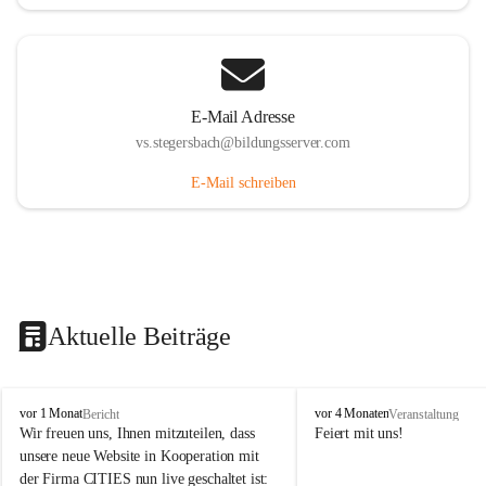
E-Mail Adresse
vs.stegersbach@bildungsserver.com
E-Mail schreiben
Aktuelle Beiträge
V
V
vor 1 Monat
vor 4 Monaten
Bericht
Veranstaltung
o
o
Wir freuen uns, Ihnen mitzuteilen, dass 
Feiert mit uns!
l
l
unsere neue Website in Kooperation mit 
k
k
der Firma CITIES nun live geschaltet ist: 