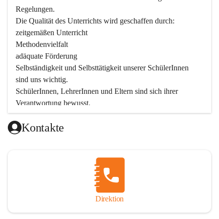
Regelungen.

Die Qualität des Unterrichts wird geschaffen durch:

zeitgemäßen Unterricht

Methodenvielfalt

adäquate Förderung

Selbständigkeit und Selbsttätigkeit unserer SchülerInnen 
sind uns wichtig.

SchülerInnen, LehrerInnen und Eltern sind sich ihrer 
Verantwortung bewusst.

Als Teil der Marktgemeinde ist unsere Schule in der 
Kontakte
Öffentlichkeit präsent.

Schulische Tagesbetreuung
Seit September 2019 bietet die Volksschule Stegersbach 
eine schulische Tagesbetreuung an. Montags bis Freitags 
(11:30 – 16:30 Uhr) können die angemeldeten Schüler nach 
Unterrichtsende die Nachmittagsbetreuung besuchen. 
Direktion
Kinder können diese Nachmittagsbetreuung die ganze 