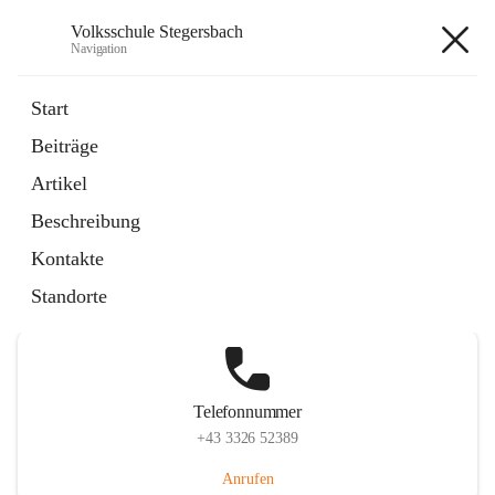
Volksschule Stegersbach
Navigation
Volksschule Stegersbach
Start
Beiträge
Artikel
Hauptadresse
Beschreibung
Kirchengasse 23, 7551 Stegersbach, AUT
Kontakte
Auf Karte ansehen
Standorte
Telefonnummer
+43 3326 52389
Anrufen