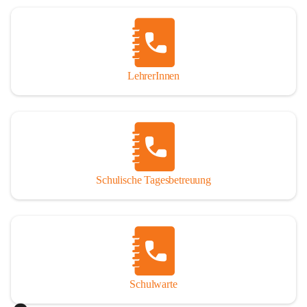
Woche in Anspruch nehmen oder auch nur tagesweise. 
Jedoch sind angemeldete Schüler verpflichtet, die 
Betreuung regelmäßig und pünktlich zu besuchen. Die 
schulische Tagesbetreuung besteht aus einem warmen 
Mittagessen, einer Lernstunde, die durch Lehrer betreut 
LehrerInnen
wird und einer Freizeitgestaltung, durch eine 
Freizeitpädagogin.

Der Tagesablauf
Nach dem Unterrichtsende treffen sich die Schüler in den 
Räumlichkeiten der Nachmittagsbetreuung und gehen dann 
Schulische Tagesbetreuung
gemeinsam Mittagessen. Anschließend gibt es noch 
Bewegung an der frischen Luft. Um 13:40 Uhr übernimmt 
ein Lehrer die Gruppe und es werden die Hausübungen in 
der Lernstunde erledigt. Bei verbleibender Zeit werden 
gezielte Förderübungen angeboten. Ab 14:30 Uhr beginnt 
die Freizeitgestaltung.

Schulwarte
Das Mittagessen