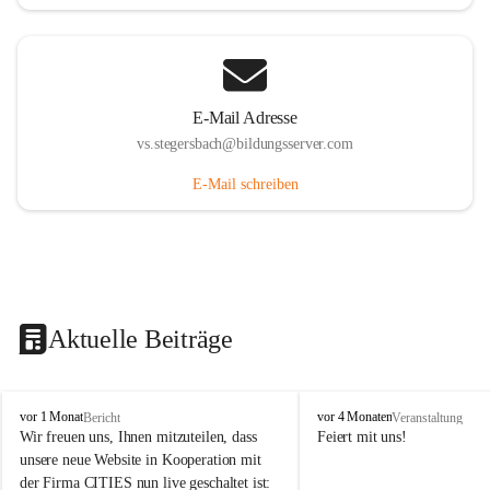
E-Mail Adresse
vs.stegersbach@bildungsserver.com
E-Mail schreiben
Aktuelle Beiträge
V
V
vor 1 Monat
vor 4 Monaten
Bericht
Veranstaltung
o
o
Wir freuen uns, Ihnen mitzuteilen, dass 
Feiert mit uns!
l
l
unsere neue Website in Kooperation mit 
k
k
der Firma CITIES nun live geschaltet ist: 