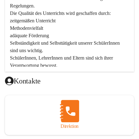
Regelungen.

Die Qualität des Unterrichts wird geschaffen durch:

zeitgemäßen Unterricht

Methodenvielfalt

adäquate Förderung

Selbständigkeit und Selbsttätigkeit unserer SchülerInnen 
sind uns wichtig.

SchülerInnen, LehrerInnen und Eltern sind sich ihrer 
Verantwortung bewusst.

Als Teil der Marktgemeinde ist unsere Schule in der 
Kontakte
Öffentlichkeit präsent.

Schulische Tagesbetreuung
Seit September 2019 bietet die Volksschule Stegersbach 
eine schulische Tagesbetreuung an. Montags bis Freitags 
(11:30 – 16:30 Uhr) können die angemeldeten Schüler nach 
Unterrichtsende die Nachmittagsbetreuung besuchen. 
Direktion
Kinder können diese Nachmittagsbetreuung die ganze 