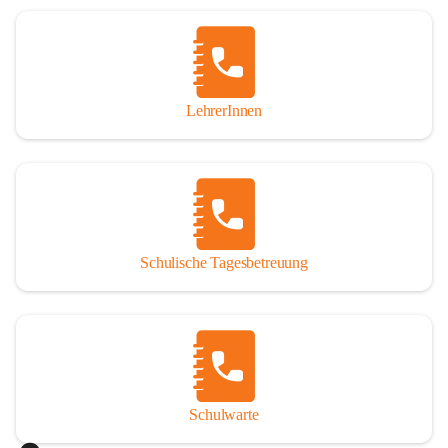
Woche in Anspruch nehmen oder auch nur tagesweise. 
Jedoch sind angemeldete Schüler verpflichtet, die 
Betreuung regelmäßig und pünktlich zu besuchen. Die 
schulische Tagesbetreuung besteht aus einem warmen 
Mittagessen, einer Lernstunde, die durch Lehrer betreut 
LehrerInnen
wird und einer Freizeitgestaltung, durch eine 
Freizeitpädagogin.

Der Tagesablauf
Nach dem Unterrichtsende treffen sich die Schüler in den 
Räumlichkeiten der Nachmittagsbetreuung und gehen dann 
Schulische Tagesbetreuung
gemeinsam Mittagessen. Anschließend gibt es noch 
Bewegung an der frischen Luft. Um 13:40 Uhr übernimmt 
ein Lehrer die Gruppe und es werden die Hausübungen in 
der Lernstunde erledigt. Bei verbleibender Zeit werden 
gezielte Förderübungen angeboten. Ab 14:30 Uhr beginnt 
die Freizeitgestaltung.

Schulwarte
Das Mittagessen