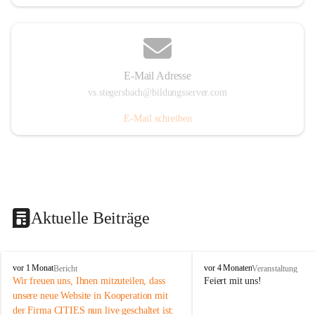
E-Mail Adresse
vs.stegersbach@bildungsserver.com
E-Mail schreiben
Aktuelle Beiträge
V
V
vor 1 Monat
vor 4 Monaten
Bericht
Veranstaltung
o
o
Wir freuen uns, Ihnen mitzuteilen, dass 
Feiert mit uns!
l
l
unsere neue Website in Kooperation mit 
k
k
der Firma CITIES nun live geschaltet ist: 