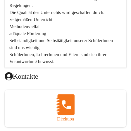
Regelungen.

Die Qualität des Unterrichts wird geschaffen durch:

zeitgemäßen Unterricht

Methodenvielfalt

adäquate Förderung

Selbständigkeit und Selbsttätigkeit unserer SchülerInnen 
sind uns wichtig.

SchülerInnen, LehrerInnen und Eltern sind sich ihrer 
Verantwortung bewusst.

Als Teil der Marktgemeinde ist unsere Schule in der 
Kontakte
Öffentlichkeit präsent.

Schulische Tagesbetreuung
Seit September 2019 bietet die Volksschule Stegersbach 
eine schulische Tagesbetreuung an. Montags bis Freitags 
(11:30 – 16:30 Uhr) können die angemeldeten Schüler nach 
Unterrichtsende die Nachmittagsbetreuung besuchen. 
Direktion
Kinder können diese Nachmittagsbetreuung die ganze 