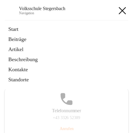
Volksschule Stegersbach
Navigation
Volksschule Stegersbach
Start
Beiträge
Artikel
Hauptadresse
Beschreibung
Kirchengasse 23, 7551 Stegersbach, AUT
Kontakte
Auf Karte ansehen
Standorte
Telefonnummer
+43 3326 52389
Anrufen