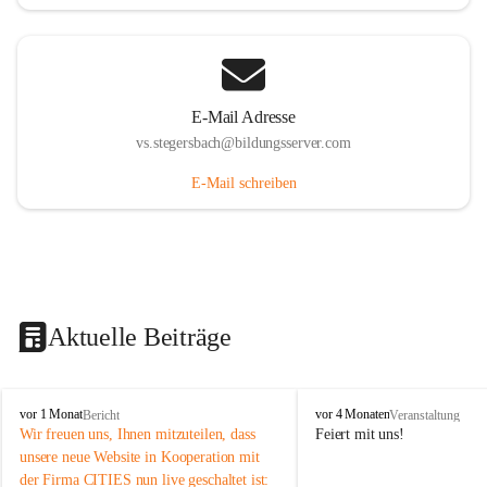
E-Mail Adresse
vs.stegersbach@bildungsserver.com
E-Mail schreiben
Aktuelle Beiträge
V
V
vor 1 Monat
vor 4 Monaten
Bericht
Veranstaltung
o
o
Wir freuen uns, Ihnen mitzuteilen, dass 
Feiert mit uns!
l
l
unsere neue Website in Kooperation mit 
k
k
der Firma CITIES nun live geschaltet ist: 