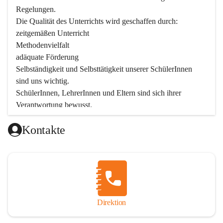
Regelungen.

Die Qualität des Unterrichts wird geschaffen durch:

zeitgemäßen Unterricht

Methodenvielfalt

adäquate Förderung

Selbständigkeit und Selbsttätigkeit unserer SchülerInnen 
sind uns wichtig.

SchülerInnen, LehrerInnen und Eltern sind sich ihrer 
Verantwortung bewusst.

Als Teil der Marktgemeinde ist unsere Schule in der 
Kontakte
Öffentlichkeit präsent.

Schulische Tagesbetreuung
Seit September 2019 bietet die Volksschule Stegersbach 
eine schulische Tagesbetreuung an. Montags bis Freitags 
(11:30 – 16:30 Uhr) können die angemeldeten Schüler nach 
Unterrichtsende die Nachmittagsbetreuung besuchen. 
Direktion
Kinder können diese Nachmittagsbetreuung die ganze 