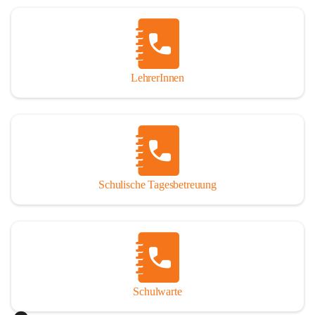
Woche in Anspruch nehmen oder auch nur tagesweise. 
Jedoch sind angemeldete Schüler verpflichtet, die 
Betreuung regelmäßig und pünktlich zu besuchen. Die 
schulische Tagesbetreuung besteht aus einem warmen 
Mittagessen, einer Lernstunde, die durch Lehrer betreut 
LehrerInnen
wird und einer Freizeitgestaltung, durch eine 
Freizeitpädagogin.

Der Tagesablauf
Nach dem Unterrichtsende treffen sich die Schüler in den 
Räumlichkeiten der Nachmittagsbetreuung und gehen dann 
Schulische Tagesbetreuung
gemeinsam Mittagessen. Anschließend gibt es noch 
Bewegung an der frischen Luft. Um 13:40 Uhr übernimmt 
ein Lehrer die Gruppe und es werden die Hausübungen in 
der Lernstunde erledigt. Bei verbleibender Zeit werden 
gezielte Förderübungen angeboten. Ab 14:30 Uhr beginnt 
die Freizeitgestaltung.

Schulwarte
Das Mittagessen