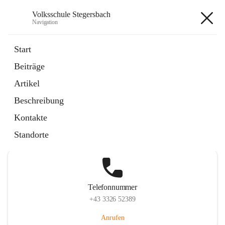
Volksschule Stegersbach
Navigation
Volksschule Stegersbach
Start
Beiträge
Artikel
Hauptadresse
Beschreibung
Kirchengasse 23, 7551 Stegersbach, AUT
Kontakte
Auf Karte ansehen
Standorte
Telefonnummer
+43 3326 52389
Anrufen