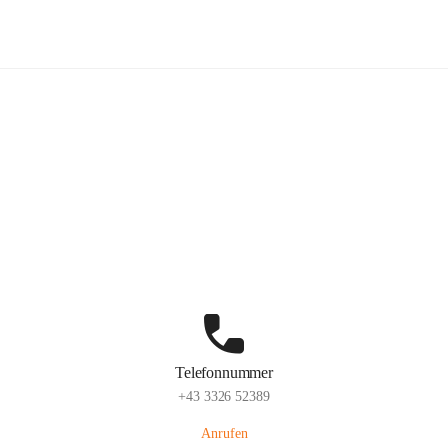
Volksschule Stegersbach
Hauptadresse
Kirchengasse 23, 7551 Stegersbach, AUT
Auf Karte ansehen
Telefonnummer
+43 3326 52389
Anrufen