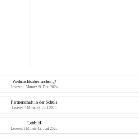
s
s
c
h
u
l
e
S
t
e
g
e
r
s
b
Weihnachtsüberraschung!
a
Lesezeit 1 Minute
•
19. Dez. 2024
c
h
Partnerschaft in der Schule
Lesezeit 1 Minute
•
3. Juni 2026
Leitbild
Lesezeit 1 Minute
•
12. Juni 2026