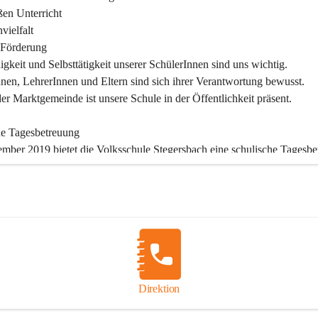
en Unterricht

ielfalt

Förderung

igkeit und Selbsttätigkeit unserer SchülerInnen sind uns wichtig.

nen, LehrerInnen und Eltern sind sich ihrer Verantwortung bewusst.

der Marktgemeinde ist unsere Schule in der Öffentlichkeit präsent.

he Tagesbetreuung
ember 2019 bietet die Volksschule Stegersbach eine schulische Tagesbe
gs bis Freitags (11:30 – 16:30 Uhr) können die angemeldeten Schüler 
htsende die Nachmittagsbetreuung besuchen. Kinder können diese 
agsbetreuung die ganze Woche in Anspruch nehmen oder auch nur tage
nd angemeldete Schüler verpflichtet, die Betreuung regelmäßig und pün
en. Die schulische Tagesbetreuung besteht aus einem warmen Mittages
nstunde, die durch Lehrer betreut wird und einer Freizeitgestaltung, dur
ädagogin.

Direktion
sablauf