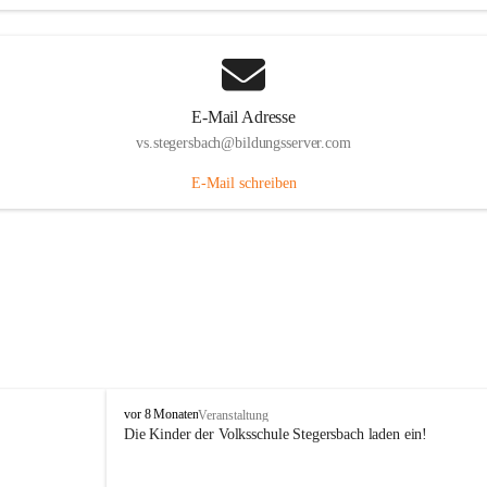
E-Mail Adresse
vs.stegersbach@bildungsserver.com
E-Mail schreiben
V
vor 8 Monaten
Veranstaltung
o
Die Kinder der Volksschule Stegersbach laden ein!
l
k