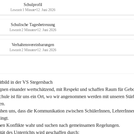
Schulprofil
Lesezeit 1 Minute
•
12. Juni 2026
Schulische Tagesbetreuung
Lesezeit 2 Minuten
•
12. Juni 2026
Verhaltensvereinbarungen
Lesezeit 2 Minuten
•
12. Juni 2026
tbild in der VS Stegersbach
nen einander wertschätzend, mit Respekt und schaffen Raum für Gebor
hule ist für uns ein Ort, wo wir angenommen werden mit unseren Stär
n.

hen uns, dass die Kommunikation zwischen SchülerInnen, LehrerInne
ingt.

en Konflikte wahr und suchen nach gemeinsamen Regelungen.

tät des Unterrichts wird geschaffen durch:
