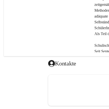
zeitgemäß
Methodenv
adäquate 
Selbständ
SchülerIn
Als Teil 
Schulisc
Seit Sept
an. Monta
Kontakte
Unterric
Nachmitt
Jedoch si
zu besuch
einer Ler
Freizeitp
Der Tage