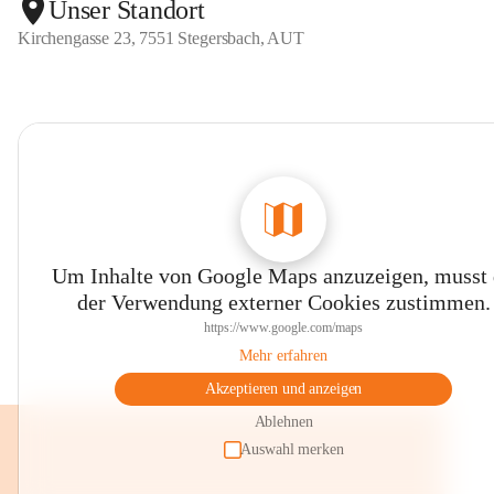
Unser Standort
Kirchengasse 23, 7551 Stegersbach, AUT
Die Freiz
In dieser
gefördert
Schüler s
Bewegungs
Auch Fest
Geburtsta
das Nikola
Diese Arb
Um Inhalte von Google Maps anzuzeigen, musst
-) Natur 
der Verwendung externer Cookies zustimmen.
-) Bewegu
https://www.google.com/maps
-) Ästhet
Mehr erfahren
Bei weite
Akzeptieren und anzeigen
der Volks
Ablehnen
Wir würde
Auswahl merken