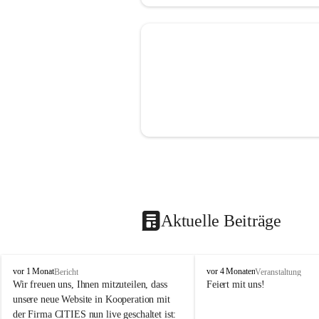
Aktuelle Beiträge
V
V
vor 1 Monat
vor 4 Monaten
Bericht
Veranstaltung
o
o
Wir freuen uns, Ihnen mitzuteilen, dass 
Feiert mit uns!
l
l
unsere neue Website in Kooperation mit 
k
k
der Firma CITIES nun live geschaltet ist: 