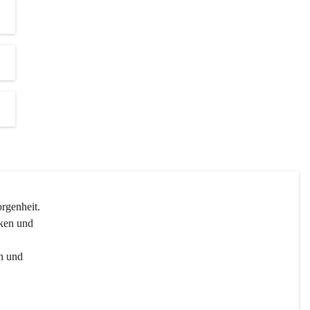
genheit.

ken und 
n und 