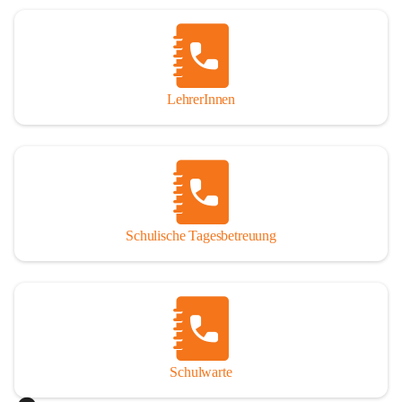
Woche in Anspruch nehmen oder auch nur tagesweise. 
Jedoch sind angemeldete Schüler verpflichtet, die 
Betreuung regelmäßig und pünktlich zu besuchen. Die 
schulische Tagesbetreuung besteht aus einem warmen 
Mittagessen, einer Lernstunde, die durch Lehrer betreut 
LehrerInnen
wird und einer Freizeitgestaltung, durch eine 
Freizeitpädagogin.

Der Tagesablauf
Nach dem Unterrichtsende treffen sich die Schüler in den 
Räumlichkeiten der Nachmittagsbetreuung und gehen dann 
Schulische Tagesbetreuung
gemeinsam Mittagessen. Anschließend gibt es noch 
Bewegung an der frischen Luft. Um 13:40 Uhr übernimmt 
ein Lehrer die Gruppe und es werden die Hausübungen in 
der Lernstunde erledigt. Bei verbleibender Zeit werden 
gezielte Förderübungen angeboten. Ab 14:30 Uhr beginnt 
die Freizeitgestaltung.

Schulwarte
Das Mittagessen