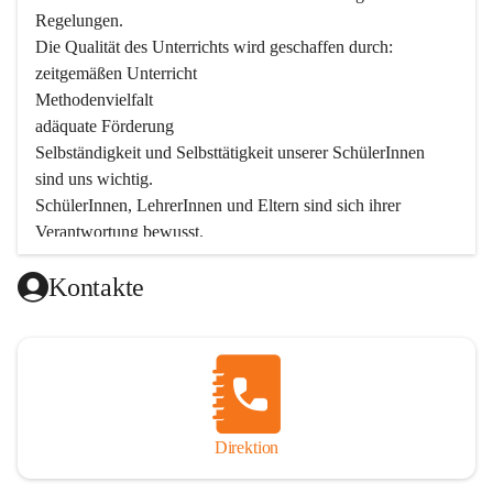
Regelungen.

Die Qualität des Unterrichts wird geschaffen durch:

zeitgemäßen Unterricht

Methodenvielfalt

adäquate Förderung

Selbständigkeit und Selbsttätigkeit unserer SchülerInnen 
sind uns wichtig.

SchülerInnen, LehrerInnen und Eltern sind sich ihrer 
Verantwortung bewusst.

Als Teil der Marktgemeinde ist unsere Schule in der 
Kontakte
Öffentlichkeit präsent.

Schulische Tagesbetreuung
Seit September 2019 bietet die Volksschule Stegersbach 
eine schulische Tagesbetreuung an. Montags bis Freitags 
(11:30 – 16:30 Uhr) können die angemeldeten Schüler nach 
Unterrichtsende die Nachmittagsbetreuung besuchen. 
Direktion
Kinder können diese Nachmittagsbetreuung die ganze 