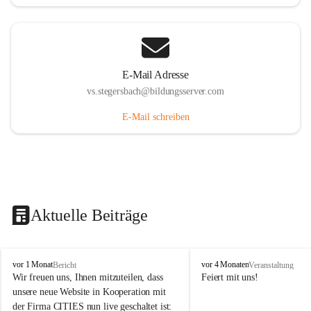
E-Mail Adresse
vs.stegersbach@bildungsserver.com
E-Mail schreiben
Aktuelle Beiträge
V
V
vor 1 Monat
vor 4 Monaten
Bericht
Veranstaltung
o
o
Wir freuen uns, Ihnen mitzuteilen, dass 
Feiert mit uns!
l
l
unsere neue Website in Kooperation mit 
k
k
der Firma CITIES nun live geschaltet ist: 