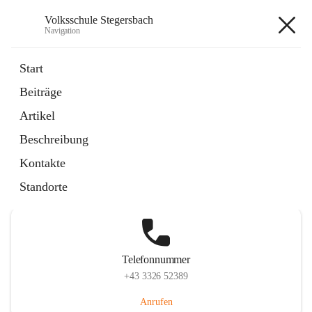
Volksschule Stegersbach
Navigation
Volksschule Stegersbach
Start
Beiträge
Artikel
Hauptadresse
Beschreibung
Kirchengasse 23, 7551 Stegersbach, AUT
Kontakte
Auf Karte ansehen
Standorte
Telefonnummer
+43 3326 52389
Anrufen