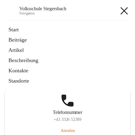
Volksschule Stegersbach
Navigation
Volksschule Stegersbach
Start
Beiträge
Artikel
Hauptadresse
Beschreibung
Kirchengasse 23, 7551 Stegersbach, AUT
Kontakte
Auf Karte ansehen
Standorte
Telefonnummer
+43 3326 52389
Anrufen