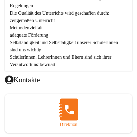
Regelungen.

Die Qualität des Unterrichts wird geschaffen durch:

zeitgemäßen Unterricht

Methodenvielfalt

adäquate Förderung

Selbständigkeit und Selbsttätigkeit unserer SchülerInnen 
sind uns wichtig.

SchülerInnen, LehrerInnen und Eltern sind sich ihrer 
Verantwortung bewusst.

Als Teil der Marktgemeinde ist unsere Schule in der 
Kontakte
Öffentlichkeit präsent.

Schulische Tagesbetreuung
Seit September 2019 bietet die Volksschule Stegersbach 
eine schulische Tagesbetreuung an. Montags bis Freitags 
(11:30 – 16:30 Uhr) können die angemeldeten Schüler nach 
Unterrichtsende die Nachmittagsbetreuung besuchen. 
Direktion
Kinder können diese Nachmittagsbetreuung die ganze 