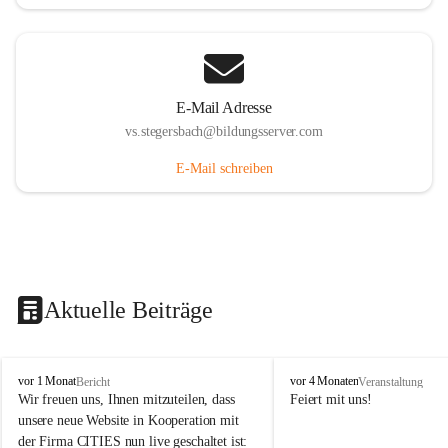
E-Mail Adresse
vs.stegersbach@bildungsserver.com
E-Mail schreiben
Aktuelle Beiträge
V
V
vor 1 Monat
vor 4 Monaten
Bericht
Veranstaltung
o
o
Wir freuen uns, Ihnen mitzuteilen, dass 
Feiert mit uns!
l
l
unsere neue Website in Kooperation mit 
k
k
der Firma CITIES nun live geschaltet ist: 