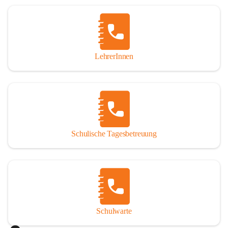
Woche in Anspruch nehmen oder auch nur tagesweise. 
Jedoch sind angemeldete Schüler verpflichtet, die 
Betreuung regelmäßig und pünktlich zu besuchen. Die 
schulische Tagesbetreuung besteht aus einem warmen 
Mittagessen, einer Lernstunde, die durch Lehrer betreut 
LehrerInnen
wird und einer Freizeitgestaltung, durch eine 
Freizeitpädagogin.

Der Tagesablauf
Nach dem Unterrichtsende treffen sich die Schüler in den 
Räumlichkeiten der Nachmittagsbetreuung und gehen dann 
Schulische Tagesbetreuung
gemeinsam Mittagessen. Anschließend gibt es noch 
Bewegung an der frischen Luft. Um 13:40 Uhr übernimmt 
ein Lehrer die Gruppe und es werden die Hausübungen in 
der Lernstunde erledigt. Bei verbleibender Zeit werden 
gezielte Förderübungen angeboten. Ab 14:30 Uhr beginnt 
die Freizeitgestaltung.

Schulwarte
Das Mittagessen