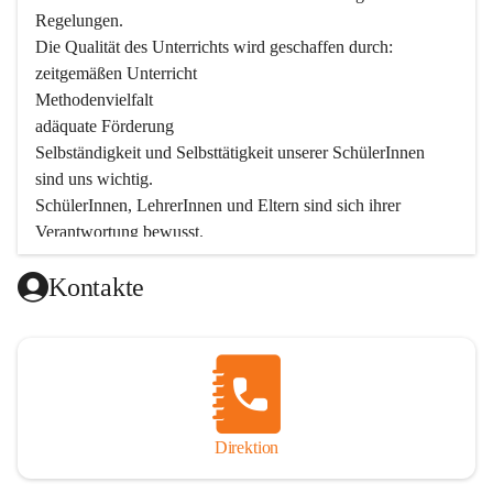
Regelungen.

Die Qualität des Unterrichts wird geschaffen durch:

zeitgemäßen Unterricht

Methodenvielfalt

adäquate Förderung

Selbständigkeit und Selbsttätigkeit unserer SchülerInnen 
sind uns wichtig.

SchülerInnen, LehrerInnen und Eltern sind sich ihrer 
Verantwortung bewusst.

Als Teil der Marktgemeinde ist unsere Schule in der 
Kontakte
Öffentlichkeit präsent.

Schulische Tagesbetreuung
Seit September 2019 bietet die Volksschule Stegersbach 
eine schulische Tagesbetreuung an. Montags bis Freitags 
(11:30 – 16:30 Uhr) können die angemeldeten Schüler nach 
Unterrichtsende die Nachmittagsbetreuung besuchen. 
Direktion
Kinder können diese Nachmittagsbetreuung die ganze 