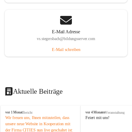
E-Mail Adresse
vs.stegersbach@bildungsserver.com
E-Mail schreiben
Aktuelle Beiträge
V
V
vor 1 Monat
vor 4 Monaten
Bericht
Veranstaltung
o
o
Wir freuen uns, Ihnen mitzuteilen, dass 
Feiert mit uns!
l
l
unsere neue Website in Kooperation mit 
k
k
der Firma CITIES nun live geschaltet ist: 