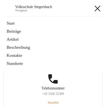
Volksschule Stegersbach
Navigation
Volksschule Stegersbach
Start
Beiträge
Artikel
Hauptadresse
Beschreibung
Kirchengasse 23, 7551 Stegersbach, AUT
Kontakte
Auf Karte ansehen
Standorte
Telefonnummer
+43 3326 52389
Anrufen