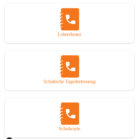
Woche in Anspruch nehmen oder auch nur tagesweise. 
Jedoch sind angemeldete Schüler verpflichtet, die 
Betreuung regelmäßig und pünktlich zu besuchen. Die 
schulische Tagesbetreuung besteht aus einem warmen 
Mittagessen, einer Lernstunde, die durch Lehrer betreut 
LehrerInnen
wird und einer Freizeitgestaltung, durch eine 
Freizeitpädagogin.

Der Tagesablauf
Nach dem Unterrichtsende treffen sich die Schüler in den 
Räumlichkeiten der Nachmittagsbetreuung und gehen dann 
Schulische Tagesbetreuung
gemeinsam Mittagessen. Anschließend gibt es noch 
Bewegung an der frischen Luft. Um 13:40 Uhr übernimmt 
ein Lehrer die Gruppe und es werden die Hausübungen in 
der Lernstunde erledigt. Bei verbleibender Zeit werden 
gezielte Förderübungen angeboten. Ab 14:30 Uhr beginnt 
die Freizeitgestaltung.

Schulwarte
Das Mittagessen