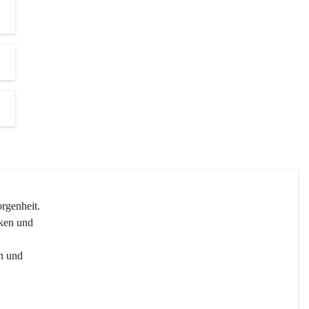
genheit.

ken und 
n und 