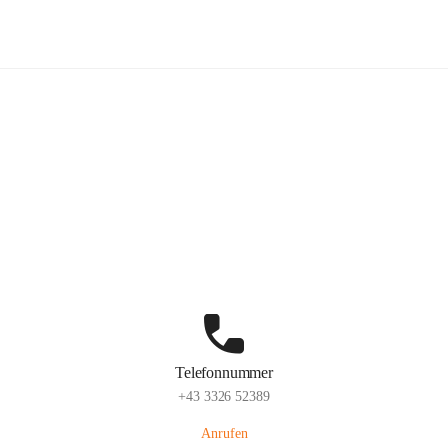
Volksschule Stegersbach
Hauptadresse
Kirchengasse 23, 7551 Stegersbach, AUT
Auf Karte ansehen
Telefonnummer
+43 3326 52389
Anrufen