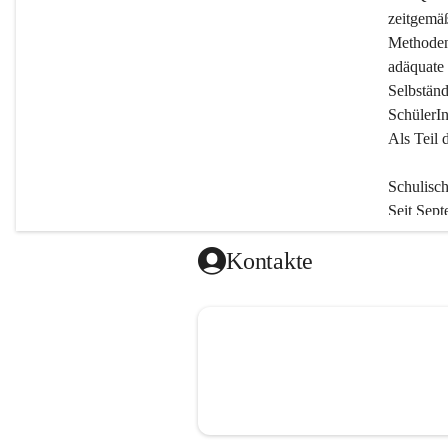
zeitgemäß
Methodenv
adäquate 
Selbständ
SchülerIn
Als Teil 
Schulisc
Seit Sept
an. Monta
Kontakte
Unterric
Nachmitt
Jedoch si
zu besuch
einer Ler
Freizeitp
Der Tage