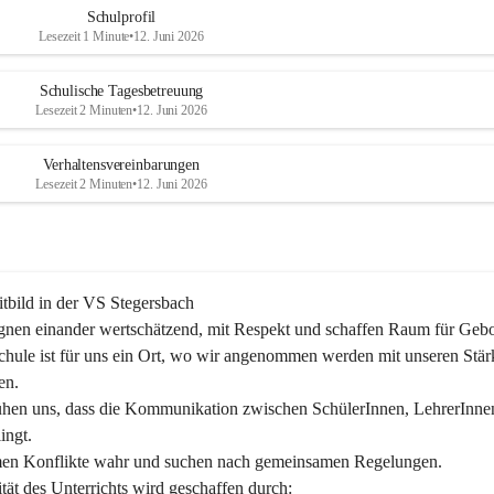
Schulprofil
Lesezeit 1 Minute
•
12. Juni 2026
Schulische Tagesbetreuung
Lesezeit 2 Minuten
•
12. Juni 2026
Verhaltensvereinbarungen
Lesezeit 2 Minuten
•
12. Juni 2026
tbild in der VS Stegersbach
nen einander wertschätzend, mit Respekt und schaffen Raum für Gebor
hule ist für uns ein Ort, wo wir angenommen werden mit unseren Stär
n.

hen uns, dass die Kommunikation zwischen SchülerInnen, LehrerInne
ingt.

en Konflikte wahr und suchen nach gemeinsamen Regelungen.

tät des Unterrichts wird geschaffen durch:
