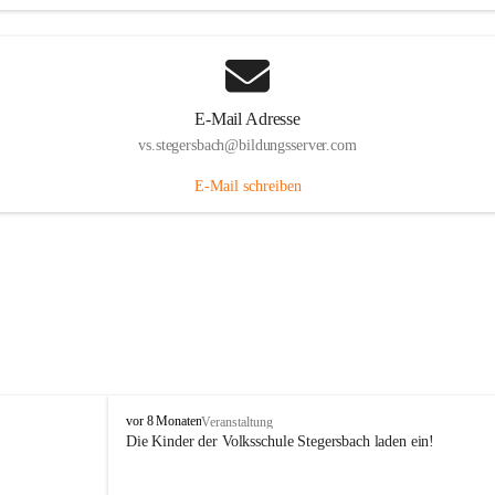
E-Mail Adresse
vs.stegersbach@bildungsserver.com
E-Mail schreiben
V
vor 8 Monaten
Veranstaltung
o
Die Kinder der Volksschule Stegersbach laden ein!
l
k