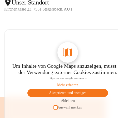
Unser Standort
Kirchengasse 23, 7551 Stegersbach, AUT
Die Freiz
In dieser
gefördert
Schüler s
Bewegungs
Auch Fest
Geburtsta
das Nikola
Diese Arb
Um Inhalte von Google Maps anzuzeigen, musst
-) Natur 
der Verwendung externer Cookies zustimmen.
-) Bewegu
https://www.google.com/maps
-) Ästhet
Mehr erfahren
Bei weite
Akzeptieren und anzeigen
der Volks
Ablehnen
Wir würde
Auswahl merken