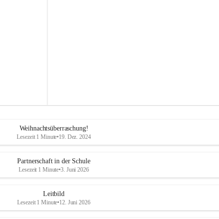
s
s
c
h
u
l
e
S
t
e
g
e
r
s
b
Weihnachtsüberraschung!
a
Lesezeit 1 Minute
•
19. Dez. 2024
c
h
Partnerschaft in der Schule
Lesezeit 1 Minute
•
3. Juni 2026
Leitbild
Lesezeit 1 Minute
•
12. Juni 2026