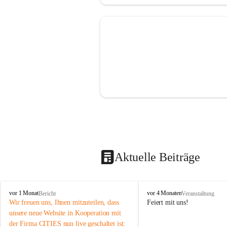
Aktuelle Beiträge
V
V
vor 1 Monat
vor 4 Monaten
Bericht
Veranstaltung
o
o
Wir freuen uns, Ihnen mitzuteilen, dass 
Feiert mit uns!
l
l
unsere neue Website in Kooperation mit 
k
k
der Firma CITIES nun live geschaltet ist: 