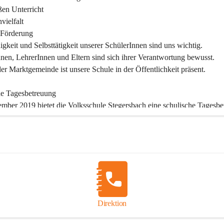
en Unterricht

ielfalt

Förderung

igkeit und Selbsttätigkeit unserer SchülerInnen sind uns wichtig.

nen, LehrerInnen und Eltern sind sich ihrer Verantwortung bewusst.

der Marktgemeinde ist unsere Schule in der Öffentlichkeit präsent.

he Tagesbetreuung
ember 2019 bietet die Volksschule Stegersbach eine schulische Tagesbe
gs bis Freitags (11:30 – 16:30 Uhr) können die angemeldeten Schüler 
htsende die Nachmittagsbetreuung besuchen. Kinder können diese 
agsbetreuung die ganze Woche in Anspruch nehmen oder auch nur tage
nd angemeldete Schüler verpflichtet, die Betreuung regelmäßig und pün
en. Die schulische Tagesbetreuung besteht aus einem warmen Mittages
nstunde, die durch Lehrer betreut wird und einer Freizeitgestaltung, dur
ädagogin.

Direktion
sablauf