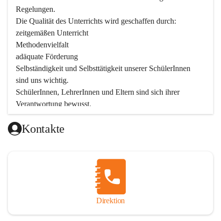
Regelungen.

Die Qualität des Unterrichts wird geschaffen durch:

zeitgemäßen Unterricht

Methodenvielfalt

adäquate Förderung

Selbständigkeit und Selbsttätigkeit unserer SchülerInnen 
sind uns wichtig.

SchülerInnen, LehrerInnen und Eltern sind sich ihrer 
Verantwortung bewusst.

Als Teil der Marktgemeinde ist unsere Schule in der 
Kontakte
Öffentlichkeit präsent.

Schulische Tagesbetreuung
Seit September 2019 bietet die Volksschule Stegersbach 
eine schulische Tagesbetreuung an. Montags bis Freitags 
(11:30 – 16:30 Uhr) können die angemeldeten Schüler nach 
Unterrichtsende die Nachmittagsbetreuung besuchen. 
Direktion
Kinder können diese Nachmittagsbetreuung die ganze 