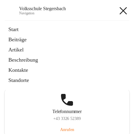
Volksschule Stegersbach
Navigation
Volksschule Stegersbach
Start
Beiträge
Artikel
Hauptadresse
Beschreibung
Kirchengasse 23, 7551 Stegersbach, AUT
Kontakte
Auf Karte ansehen
Standorte
Telefonnummer
+43 3326 52389
Anrufen