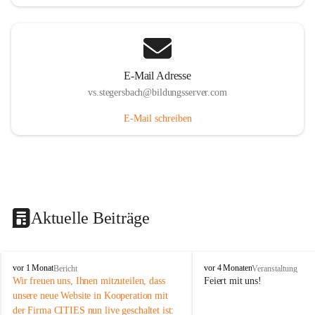
E-Mail Adresse
vs.stegersbach@bildungsserver.com
E-Mail schreiben
Aktuelle Beiträge
V
V
vor 1 Monat
vor 4 Monaten
Bericht
Veranstaltung
o
o
Wir freuen uns, Ihnen mitzuteilen, dass 
Feiert mit uns!
l
l
unsere neue Website in Kooperation mit 
k
k
der Firma CITIES nun live geschaltet ist: 