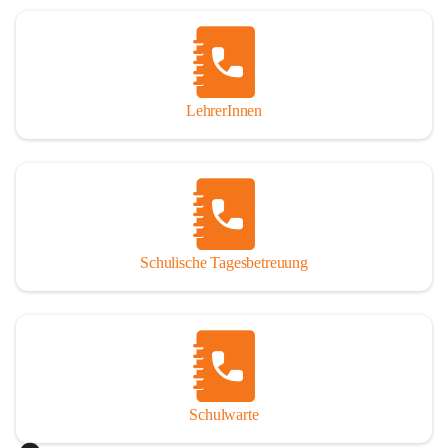
Woche in Anspruch nehmen oder auch nur tagesweise. 
Jedoch sind angemeldete Schüler verpflichtet, die 
Betreuung regelmäßig und pünktlich zu besuchen. Die 
schulische Tagesbetreuung besteht aus einem warmen 
Mittagessen, einer Lernstunde, die durch Lehrer betreut 
LehrerInnen
wird und einer Freizeitgestaltung, durch eine 
Freizeitpädagogin.

Der Tagesablauf
Nach dem Unterrichtsende treffen sich die Schüler in den 
Räumlichkeiten der Nachmittagsbetreuung und gehen dann 
Schulische Tagesbetreuung
gemeinsam Mittagessen. Anschließend gibt es noch 
Bewegung an der frischen Luft. Um 13:40 Uhr übernimmt 
ein Lehrer die Gruppe und es werden die Hausübungen in 
der Lernstunde erledigt. Bei verbleibender Zeit werden 
gezielte Förderübungen angeboten. Ab 14:30 Uhr beginnt 
die Freizeitgestaltung.

Schulwarte
Das Mittagessen