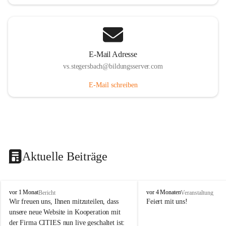
E-Mail Adresse
vs.stegersbach@bildungsserver.com
E-Mail schreiben
Aktuelle Beiträge
V
V
vor 1 Monat
vor 4 Monaten
Bericht
Veranstaltung
o
o
Wir freuen uns, Ihnen mitzuteilen, dass 
Feiert mit uns!
l
l
unsere neue Website in Kooperation mit 
k
k
der Firma CITIES nun live geschaltet ist: 