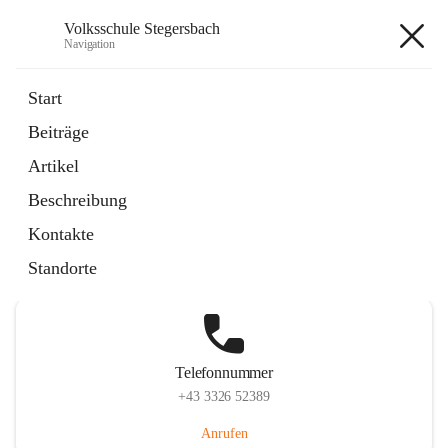
Volksschule Stegersbach
Navigation
Volksschule Stegersbach
Start
Beiträge
Artikel
Hauptadresse
Beschreibung
Kirchengasse 23, 7551 Stegersbach, AUT
Kontakte
Auf Karte ansehen
Standorte
Telefonnummer
+43 3326 52389
Anrufen