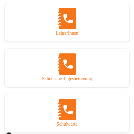
Woche in Anspruch nehmen oder auch nur tagesweise. 
Jedoch sind angemeldete Schüler verpflichtet, die 
Betreuung regelmäßig und pünktlich zu besuchen. Die 
schulische Tagesbetreuung besteht aus einem warmen 
Mittagessen, einer Lernstunde, die durch Lehrer betreut 
LehrerInnen
wird und einer Freizeitgestaltung, durch eine 
Freizeitpädagogin.

Der Tagesablauf
Nach dem Unterrichtsende treffen sich die Schüler in den 
Räumlichkeiten der Nachmittagsbetreuung und gehen dann 
Schulische Tagesbetreuung
gemeinsam Mittagessen. Anschließend gibt es noch 
Bewegung an der frischen Luft. Um 13:40 Uhr übernimmt 
ein Lehrer die Gruppe und es werden die Hausübungen in 
der Lernstunde erledigt. Bei verbleibender Zeit werden 
gezielte Förderübungen angeboten. Ab 14:30 Uhr beginnt 
die Freizeitgestaltung.

Schulwarte
Das Mittagessen