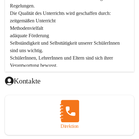
Regelungen.

Die Qualität des Unterrichts wird geschaffen durch:

zeitgemäßen Unterricht

Methodenvielfalt

adäquate Förderung

Selbständigkeit und Selbsttätigkeit unserer SchülerInnen 
sind uns wichtig.

SchülerInnen, LehrerInnen und Eltern sind sich ihrer 
Verantwortung bewusst.

Als Teil der Marktgemeinde ist unsere Schule in der 
Kontakte
Öffentlichkeit präsent.

Schulische Tagesbetreuung
Seit September 2019 bietet die Volksschule Stegersbach 
eine schulische Tagesbetreuung an. Montags bis Freitags 
(11:30 – 16:30 Uhr) können die angemeldeten Schüler nach 
Unterrichtsende die Nachmittagsbetreuung besuchen. 
Direktion
Kinder können diese Nachmittagsbetreuung die ganze 