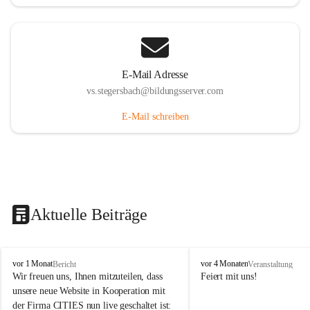
E-Mail Adresse
vs.stegersbach@bildungsserver.com
E-Mail schreiben
Aktuelle Beiträge
V
V
vor 1 Monat
vor 4 Monaten
Bericht
Veranstaltung
o
o
Wir freuen uns, Ihnen mitzuteilen, dass 
Feiert mit uns!
l
l
unsere neue Website in Kooperation mit 
k
k
der Firma CITIES nun live geschaltet ist: 