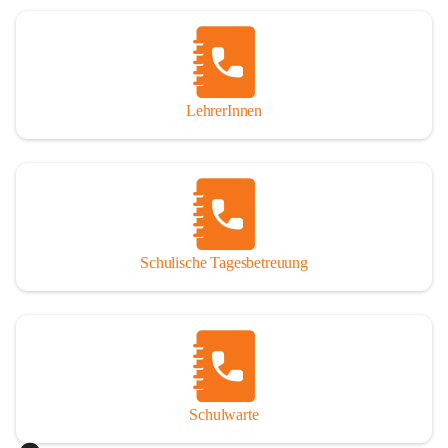
Woche in Anspruch nehmen oder auch nur tagesweise. 
Jedoch sind angemeldete Schüler verpflichtet, die 
Betreuung regelmäßig und pünktlich zu besuchen. Die 
schulische Tagesbetreuung besteht aus einem warmen 
Mittagessen, einer Lernstunde, die durch Lehrer betreut 
LehrerInnen
wird und einer Freizeitgestaltung, durch eine 
Freizeitpädagogin.

Der Tagesablauf
Nach dem Unterrichtsende treffen sich die Schüler in den 
Räumlichkeiten der Nachmittagsbetreuung und gehen dann 
Schulische Tagesbetreuung
gemeinsam Mittagessen. Anschließend gibt es noch 
Bewegung an der frischen Luft. Um 13:40 Uhr übernimmt 
ein Lehrer die Gruppe und es werden die Hausübungen in 
der Lernstunde erledigt. Bei verbleibender Zeit werden 
gezielte Förderübungen angeboten. Ab 14:30 Uhr beginnt 
die Freizeitgestaltung.

Schulwarte
Das Mittagessen