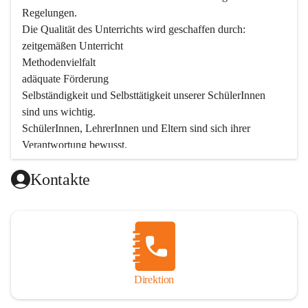
Regelungen.

Die Qualität des Unterrichts wird geschaffen durch:

zeitgemäßen Unterricht

Methodenvielfalt

adäquate Förderung

Selbständigkeit und Selbsttätigkeit unserer SchülerInnen 
sind uns wichtig.

SchülerInnen, LehrerInnen und Eltern sind sich ihrer 
Verantwortung bewusst.

Als Teil der Marktgemeinde ist unsere Schule in der 
Kontakte
Öffentlichkeit präsent.

Schulische Tagesbetreuung
Seit September 2019 bietet die Volksschule Stegersbach 
eine schulische Tagesbetreuung an. Montags bis Freitags 
(11:30 – 16:30 Uhr) können die angemeldeten Schüler nach 
Unterrichtsende die Nachmittagsbetreuung besuchen. 
Direktion
Kinder können diese Nachmittagsbetreuung die ganze 