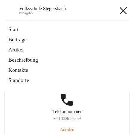
Volksschule Stegersbach
Navigation
Volksschule Stegersbach
Start
Beiträge
Artikel
Hauptadresse
Beschreibung
Kirchengasse 23, 7551 Stegersbach, AUT
Kontakte
Auf Karte ansehen
Standorte
Telefonnummer
+43 3326 52389
Anrufen