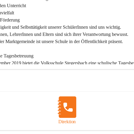
en Unterricht

ielfalt

Förderung

igkeit und Selbsttätigkeit unserer SchülerInnen sind uns wichtig.

nen, LehrerInnen und Eltern sind sich ihrer Verantwortung bewusst.

der Marktgemeinde ist unsere Schule in der Öffentlichkeit präsent.

he Tagesbetreuung
ember 2019 bietet die Volksschule Stegersbach eine schulische Tagesbe
gs bis Freitags (11:30 – 16:30 Uhr) können die angemeldeten Schüler 
htsende die Nachmittagsbetreuung besuchen. Kinder können diese 
agsbetreuung die ganze Woche in Anspruch nehmen oder auch nur tage
nd angemeldete Schüler verpflichtet, die Betreuung regelmäßig und pün
en. Die schulische Tagesbetreuung besteht aus einem warmen Mittages
nstunde, die durch Lehrer betreut wird und einer Freizeitgestaltung, dur
ädagogin.

Direktion
sablauf