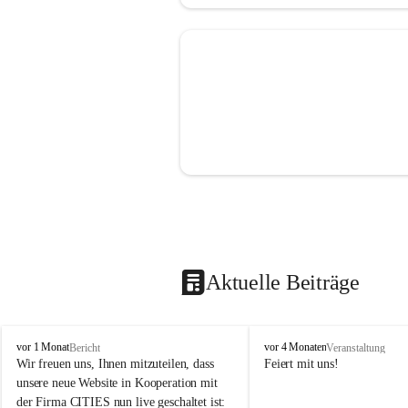
Aktuelle Beiträge
V
V
vor 1 Monat
vor 4 Monaten
Bericht
Veranstaltung
o
o
Wir freuen uns, Ihnen mitzuteilen, dass 
Feiert mit uns!
l
l
unsere neue Website in Kooperation mit 
k
k
der Firma CITIES nun live geschaltet ist: 