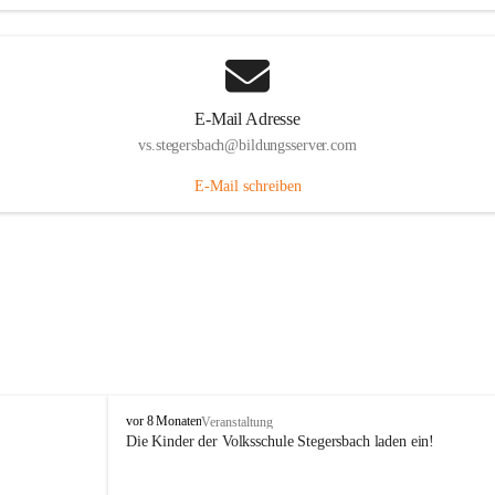
E-Mail Adresse
vs.stegersbach@bildungsserver.com
E-Mail schreiben
V
vor 8 Monaten
Veranstaltung
o
Die Kinder der Volksschule Stegersbach laden ein!
l
k