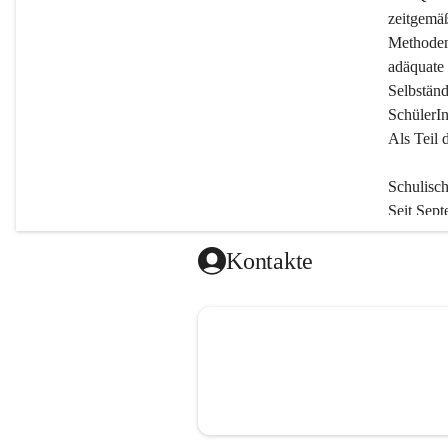
zeitgemäß
Methodenv
adäquate 
Selbständ
SchülerIn
Als Teil 
Schulisc
Seit Sept
an. Monta
Kontakte
Unterric
Nachmitt
Jedoch si
zu besuch
einer Ler
Freizeitp
Der Tage