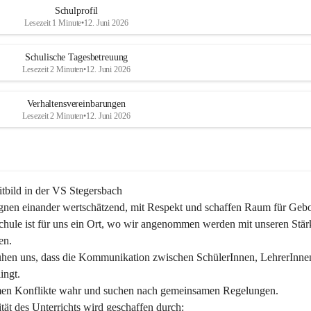
Schulprofil
Lesezeit 1 Minute
•
12. Juni 2026
Schulische Tagesbetreuung
Lesezeit 2 Minuten
•
12. Juni 2026
Verhaltensvereinbarungen
Lesezeit 2 Minuten
•
12. Juni 2026
tbild in der VS Stegersbach
nen einander wertschätzend, mit Respekt und schaffen Raum für Gebor
hule ist für uns ein Ort, wo wir angenommen werden mit unseren Stär
n.

hen uns, dass die Kommunikation zwischen SchülerInnen, LehrerInne
ingt.

en Konflikte wahr und suchen nach gemeinsamen Regelungen.

tät des Unterrichts wird geschaffen durch:
