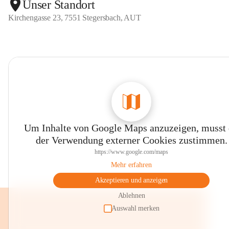
Unser Standort
Kirchengasse 23, 7551 Stegersbach, AUT
Die Freiz
In dieser
gefördert
Schüler s
Bewegungs
Auch Fest
Geburtsta
das Nikola
Diese Arb
Um Inhalte von Google Maps anzuzeigen, musst
-) Natur 
der Verwendung externer Cookies zustimmen.
-) Bewegu
https://www.google.com/maps
-) Ästhet
Mehr erfahren
Bei weite
Akzeptieren und anzeigen
der Volks
Ablehnen
Wir würde
Auswahl merken