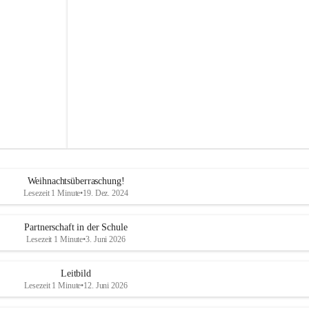
s
s
c
h
u
l
e
S
t
e
g
e
r
s
b
Weihnachtsüberraschung!
a
Lesezeit 1 Minute
•
19. Dez. 2024
c
h
Partnerschaft in der Schule
Lesezeit 1 Minute
•
3. Juni 2026
Leitbild
Lesezeit 1 Minute
•
12. Juni 2026