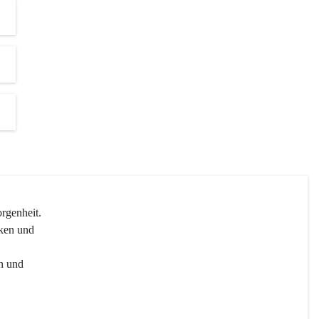
genheit.

ken und 
n und 