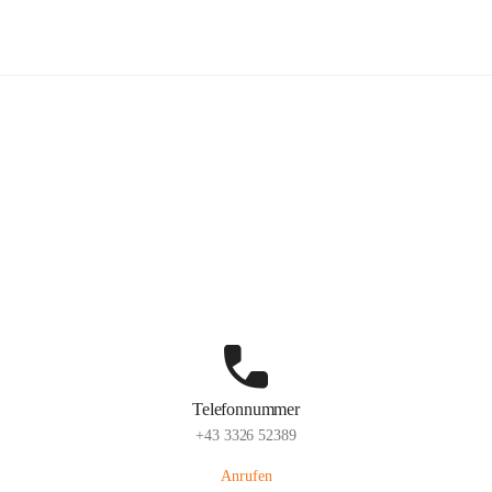
Volksschule Stegersbach
Hauptadresse
Kirchengasse 23, 7551 Stegersbach, AUT
Auf Karte ansehen
Telefonnummer
+43 3326 52389
Anrufen