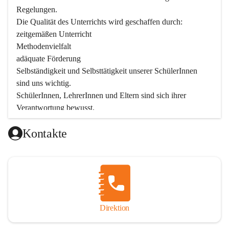
Regelungen.

Die Qualität des Unterrichts wird geschaffen durch:

zeitgemäßen Unterricht

Methodenvielfalt

adäquate Förderung

Selbständigkeit und Selbsttätigkeit unserer SchülerInnen 
sind uns wichtig.

SchülerInnen, LehrerInnen und Eltern sind sich ihrer 
Verantwortung bewusst.

Als Teil der Marktgemeinde ist unsere Schule in der 
Kontakte
Öffentlichkeit präsent.

Schulische Tagesbetreuung
Seit September 2019 bietet die Volksschule Stegersbach 
eine schulische Tagesbetreuung an. Montags bis Freitags 
(11:30 – 16:30 Uhr) können die angemeldeten Schüler nach 
Unterrichtsende die Nachmittagsbetreuung besuchen. 
Direktion
Kinder können diese Nachmittagsbetreuung die ganze 