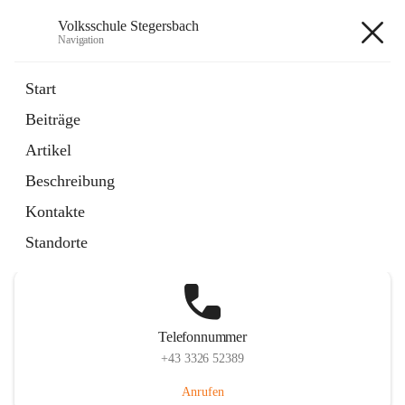
Volksschule Stegersbach
Navigation
Volksschule Stegersbach
Start
Beiträge
Artikel
Hauptadresse
Beschreibung
Kirchengasse 23, 7551 Stegersbach, AUT
Kontakte
Auf Karte ansehen
Standorte
Telefonnummer
+43 3326 52389
Anrufen