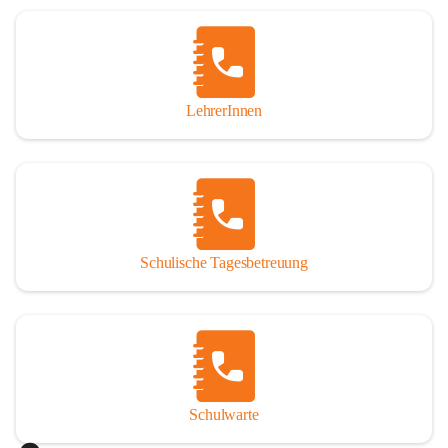
Woche in Anspruch nehmen oder auch nur tagesweise. 
Jedoch sind angemeldete Schüler verpflichtet, die 
Betreuung regelmäßig und pünktlich zu besuchen. Die 
schulische Tagesbetreuung besteht aus einem warmen 
Mittagessen, einer Lernstunde, die durch Lehrer betreut 
LehrerInnen
wird und einer Freizeitgestaltung, durch eine 
Freizeitpädagogin.

Der Tagesablauf
Nach dem Unterrichtsende treffen sich die Schüler in den 
Räumlichkeiten der Nachmittagsbetreuung und gehen dann 
Schulische Tagesbetreuung
gemeinsam Mittagessen. Anschließend gibt es noch 
Bewegung an der frischen Luft. Um 13:40 Uhr übernimmt 
ein Lehrer die Gruppe und es werden die Hausübungen in 
der Lernstunde erledigt. Bei verbleibender Zeit werden 
gezielte Förderübungen angeboten. Ab 14:30 Uhr beginnt 
die Freizeitgestaltung.

Schulwarte
Das Mittagessen