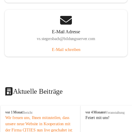
E-Mail Adresse
vs.stegersbach@bildungsserver.com
E-Mail schreiben
Aktuelle Beiträge
V
V
vor 1 Monat
vor 4 Monaten
Bericht
Veranstaltung
o
o
Wir freuen uns, Ihnen mitzuteilen, dass 
Feiert mit uns!
l
l
unsere neue Website in Kooperation mit 
k
k
der Firma CITIES nun live geschaltet ist: 