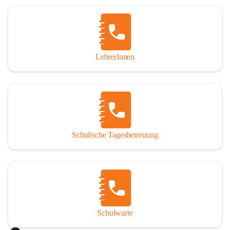
Woche in Anspruch nehmen oder auch nur tagesweise. 
Jedoch sind angemeldete Schüler verpflichtet, die 
Betreuung regelmäßig und pünktlich zu besuchen. Die 
schulische Tagesbetreuung besteht aus einem warmen 
Mittagessen, einer Lernstunde, die durch Lehrer betreut 
LehrerInnen
wird und einer Freizeitgestaltung, durch eine 
Freizeitpädagogin.

Der Tagesablauf
Nach dem Unterrichtsende treffen sich die Schüler in den 
Räumlichkeiten der Nachmittagsbetreuung und gehen dann 
Schulische Tagesbetreuung
gemeinsam Mittagessen. Anschließend gibt es noch 
Bewegung an der frischen Luft. Um 13:40 Uhr übernimmt 
ein Lehrer die Gruppe und es werden die Hausübungen in 
der Lernstunde erledigt. Bei verbleibender Zeit werden 
gezielte Förderübungen angeboten. Ab 14:30 Uhr beginnt 
die Freizeitgestaltung.

Schulwarte
Das Mittagessen