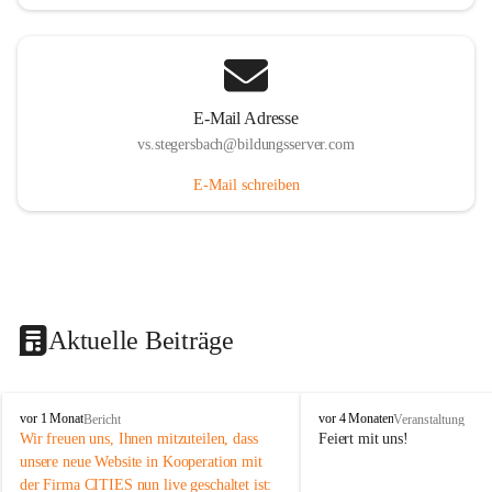
E-Mail Adresse
vs.stegersbach@bildungsserver.com
E-Mail schreiben
Aktuelle Beiträge
V
V
vor 1 Monat
vor 4 Monaten
Bericht
Veranstaltung
o
o
Wir freuen uns, Ihnen mitzuteilen, dass 
Feiert mit uns!
l
l
unsere neue Website in Kooperation mit 
k
k
der Firma CITIES nun live geschaltet ist: 