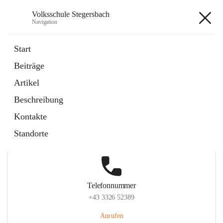
Volksschule Stegersbach
Navigation
Volksschule Stegersbach
Start
Beiträge
Artikel
Hauptadresse
Beschreibung
Kirchengasse 23, 7551 Stegersbach, AUT
Kontakte
Auf Karte ansehen
Standorte
Telefonnummer
+43 3326 52389
Anrufen