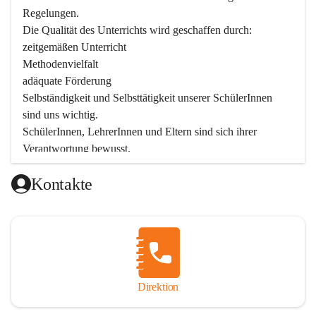
Regelungen.

Die Qualität des Unterrichts wird geschaffen durch:

zeitgemäßen Unterricht

Methodenvielfalt

adäquate Förderung

Selbständigkeit und Selbsttätigkeit unserer SchülerInnen 
sind uns wichtig.

SchülerInnen, LehrerInnen und Eltern sind sich ihrer 
Verantwortung bewusst.

Als Teil der Marktgemeinde ist unsere Schule in der 
Kontakte
Öffentlichkeit präsent.

Schulische Tagesbetreuung
Seit September 2019 bietet die Volksschule Stegersbach 
eine schulische Tagesbetreuung an. Montags bis Freitags 
(11:30 – 16:30 Uhr) können die angemeldeten Schüler nach 
Unterrichtsende die Nachmittagsbetreuung besuchen. 
Direktion
Kinder können diese Nachmittagsbetreuung die ganze 