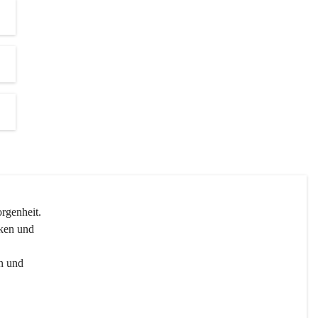
genheit.

ken und 
n und 