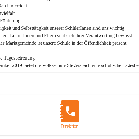
en Unterricht

ielfalt

Förderung

igkeit und Selbsttätigkeit unserer SchülerInnen sind uns wichtig.

nen, LehrerInnen und Eltern sind sich ihrer Verantwortung bewusst.

der Marktgemeinde ist unsere Schule in der Öffentlichkeit präsent.

he Tagesbetreuung
ember 2019 bietet die Volksschule Stegersbach eine schulische Tagesbe
gs bis Freitags (11:30 – 16:30 Uhr) können die angemeldeten Schüler 
htsende die Nachmittagsbetreuung besuchen. Kinder können diese 
agsbetreuung die ganze Woche in Anspruch nehmen oder auch nur tage
nd angemeldete Schüler verpflichtet, die Betreuung regelmäßig und pün
en. Die schulische Tagesbetreuung besteht aus einem warmen Mittages
nstunde, die durch Lehrer betreut wird und einer Freizeitgestaltung, dur
ädagogin.

Direktion
sablauf