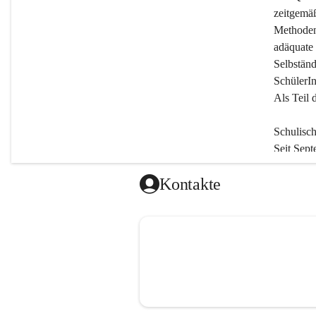
zeitgemäß
Methodenv
adäquate 
Selbständ
SchülerIn
Als Teil 
Schulisc
Seit Sept
an. Monta
Kontakte
Unterric
Nachmitt
Jedoch si
zu besuch
einer Ler
Freizeitp
Der Tage