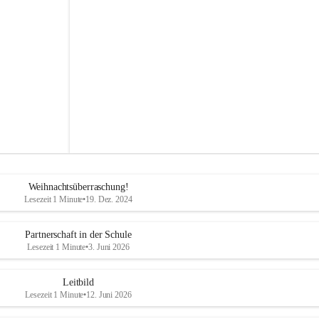
s
s
c
h
u
l
e
S
t
e
g
e
r
s
b
Weihnachtsüberraschung!
a
Lesezeit 1 Minute
•
19. Dez. 2024
c
h
Partnerschaft in der Schule
Lesezeit 1 Minute
•
3. Juni 2026
Leitbild
Lesezeit 1 Minute
•
12. Juni 2026