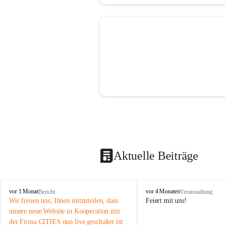
Aktuelle Beiträge
V
V
vor 1 Monat
vor 4 Monaten
Bericht
Veranstaltung
o
o
Wir freuen uns, Ihnen mitzuteilen, dass 
Feiert mit uns!
l
l
unsere neue Website in Kooperation mit 
k
k
der Firma CITIES nun live geschaltet ist: 