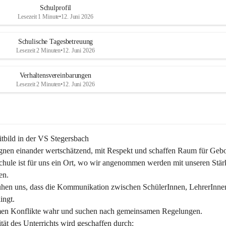
Schulprofil
Lesezeit 1 Minute
•
12. Juni 2026
Schulische Tagesbetreuung
Lesezeit 2 Minuten
•
12. Juni 2026
Verhaltensvereinbarungen
Lesezeit 2 Minuten
•
12. Juni 2026
tbild in der VS Stegersbach
nen einander wertschätzend, mit Respekt und schaffen Raum für Gebor
hule ist für uns ein Ort, wo wir angenommen werden mit unseren Stär
n.

hen uns, dass die Kommunikation zwischen SchülerInnen, LehrerInne
ingt.

en Konflikte wahr und suchen nach gemeinsamen Regelungen.

tät des Unterrichts wird geschaffen durch:
