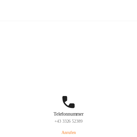
Volksschule Stegersbach
Hauptadresse
Kirchengasse 23, 7551 Stegersbach, AUT
Auf Karte ansehen
Telefonnummer
+43 3326 52389
Anrufen