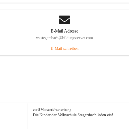
E-Mail Adresse
vs.stegersbach@bildungsserver.com
E-Mail schreiben
V
vor 8 Monaten
Veranstaltung
o
Die Kinder der Volksschule Stegersbach laden ein!
l
k