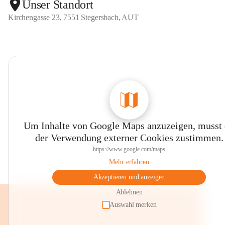
Unser Standort
Kirchengasse 23, 7551 Stegersbach, AUT
Die Freiz
In dieser
gefördert
Schüler s
Bewegungs
Auch Fest
Geburtsta
das Nikola
Diese Arb
Um Inhalte von Google Maps anzuzeigen, musst
-) Natur 
der Verwendung externer Cookies zustimmen.
-) Bewegu
https://www.google.com/maps
-) Ästhet
Mehr erfahren
Bei weite
Akzeptieren und anzeigen
der Volks
Ablehnen
Wir würde
Auswahl merken